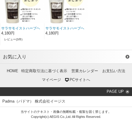
サラサモイストハーブヘ
サラサモイストハーブヘ
アパック(400g)
アパック(400g)
4,180円
4,180円
レビュー(3件)
お気に入り
HOME
特定商取引法に基づく表示
営業カレンダー
お支払い方法
マイページ
PCサイトへ
PAGE UP
Padma（パドマ） 株式会社イージス
当サイトのテキスト・画像の無断転載・複製を固く禁じます。
Copyright(c) AEGIS Co.,Ltd. All Rights Reserved.