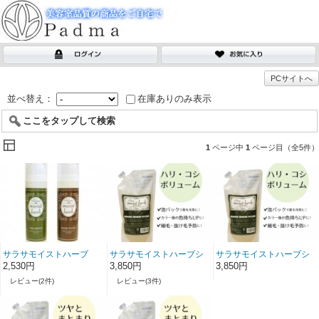
PCサイトへ
並べ替え：
在庫ありのみ表示
ここをタップして検索
1
ページ中
1
ページ目（全5件）
サラサモイストハーブ
サラサモイストハーブシ
サラサモイストハーブシ
『限定トライアルセッ
ャンプー(400ml)
ャンプー(400ml)
2,530円
3,850円
3,850円
ト』(100ml/100g)
レビュー(2件)
レビュー(3件)